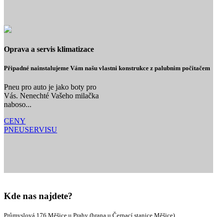
Oprava a servis klimatizace
Připadné nainstalujeme Vám našu vlastni konstrukce z palubnim počitačem
Pneu pro auto je jako boty pro
Vás. Nenechté Vašeho milačka
naboso...
CENY
PNEUSERVISU
Kde nas najdete?
Průmyslová 176 Měšice u Prahy (brana u Čerpací stanice Měšice)