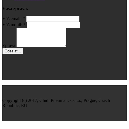
Váša zpráva.
Váš email:
*
Váš mobil:
*
Zprava
Odeslat...
Copyright (c) 2017, Chidi Pneumatics s.r.o., Prague, Czech
Republic, EU.