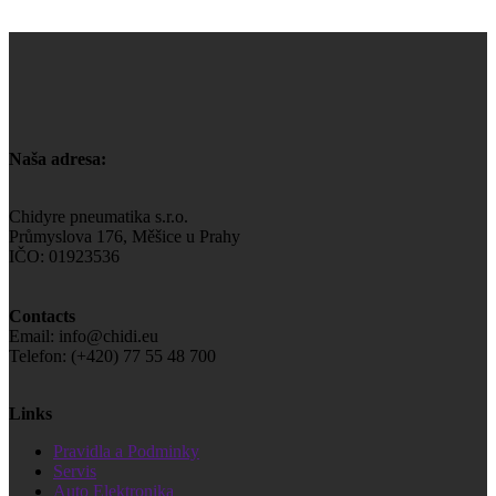
Naša adresa:
Chidyre pneumatika s.r.o.
Průmyslova 176, Měšice u Prahy
IČO: 01923536
Contacts
Email: info@chidi.eu
Telefon: (+420) 77 55 48 700
Links
Pravidla a Podminky
Servis
Auto Elektronika