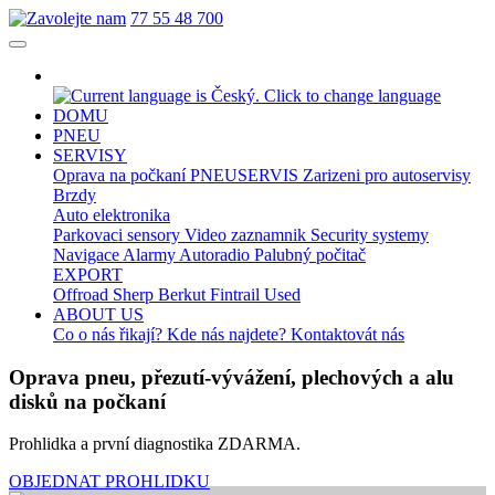
77 55 48 700
DOMU
PNEU
SERVISY
Oprava na počkaní
PNEUSERVIS
Zarizeni pro autoservisy
Brzdy
Auto elektronika
Parkovaci sensory
Video zaznamnik
Security systemy
Navigace
Alarmy
Autoradio
Palubný počitač
EXPORT
Offroad
Sherp
Berkut
Fintrail
Used
ABOUT US
Co o nás řikají?
Kde nás najdete?
Kontaktovát nás
Oprava pneu, přezutí-vývážení, plechových a alu
disků na počkaní
Prohlidka a první diagnostika ZDARMA.
OBJEDNAT PROHLIDKU